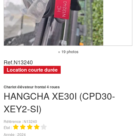
+ 19 photos
Ref.
N13240
Location courte durée
Chariot élévateur frontal 4 roues
HANGCHA
XE30I (CPD30-
XEY2-SI)
Référence
N13240
État
Année
2024