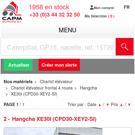
1958
en stock
FR
Mon compte
+33 (0)3 44 32 32 50
Ma Sélection
0
MENU
R
Actualiser
Créer mon alerte
Nos matériels
Chariot élévateur
Chariot élévateur frontal 4 roues
Hangcha
XE30i (CPD30-XEY2-SI)
PAGE
1
/ 1
Trier par :
Date
▲
/
▼
Prix
▲
/
▼
2
Hangcha XE30I (CPD30-XEY2-SI)