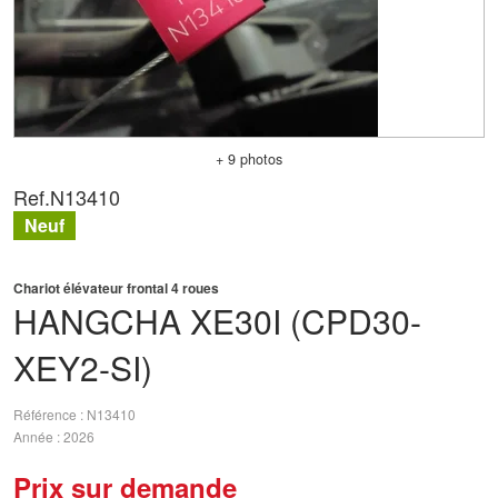
+ 9 photos
Ref.
N13410
Neuf
Chariot élévateur frontal 4 roues
HANGCHA
XE30I (CPD30-
XEY2-SI)
Référence
N13410
Année
2026
Prix sur demande