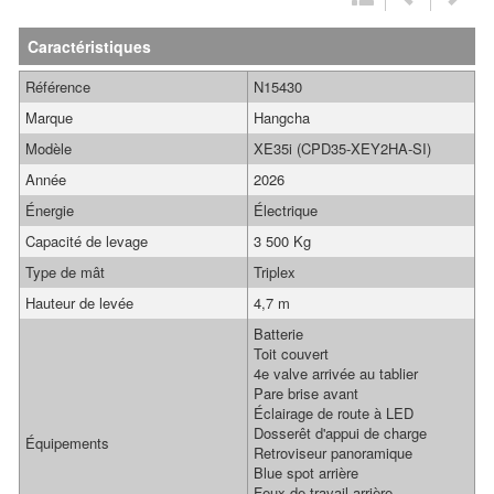
Caractéristiques
Référence
N15430
Marque
Hangcha
Modèle
XE35i (CPD35-XEY2HA-SI)
Année
2026
Énergie
Électrique
Capacité de levage
3 500 Kg
Type de mât
Triplex
Hauteur de levée
4,7 m
Batterie
Toit couvert
4e valve arrivée au tablier
Pare brise avant
Éclairage de route à LED
Dosserêt d'appui de charge
Équipements
Retroviseur panoramique
Blue spot arrière
Feux de travail arrière