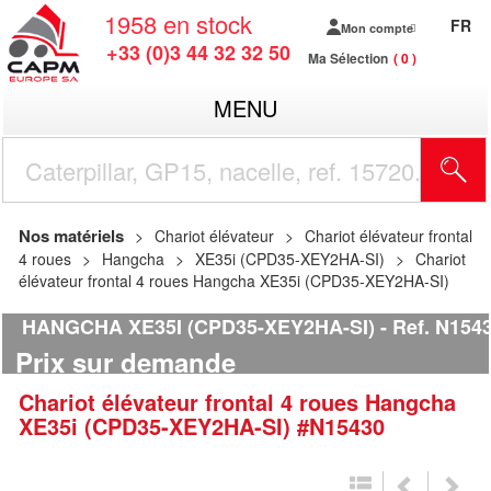
1958
en stock
FR
Mon compte
+33 (0)3 44 32 32 50
Ma Sélection
0
MENU
R
Nos matériels
Chariot élévateur
Chariot élévateur frontal
4 roues
Hangcha
XE35i (CPD35-XEY2HA-SI)
Chariot
élévateur frontal 4 roues Hangcha XE35i (CPD35-XEY2HA-SI)
HANGCHA XE35I (CPD35-XEY2HA-SI)
Ref.
N154
Prix sur demande
Chariot élévateur frontal 4 roues
Hangcha
XE35i (CPD35-XEY2HA-SI)
#N15430