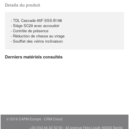
Details du produit
- TDL Cascade 65F-SSS-B198
- Siège SC29 avec accoudoir
- Contrôle de présence
- Réduction de vitesse au virage
- Soufflet des vérins inclinaison
Derniers matériels consultés
© 2016 CAPM Europe
CRM Cloud
+33 (0)3 44 32 32 50 - 43 avenue Félix Louât, 60300 Senlis