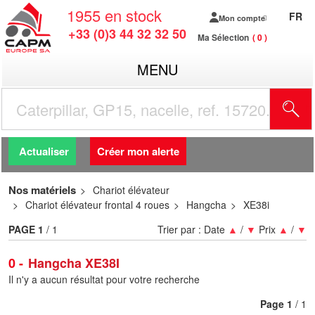
1955
en stock
FR
Mon compte
+33 (0)3 44 32 32 50
Ma Sélection
0
MENU
R
Actualiser
Créer mon alerte
Nos matériels
Chariot élévateur
Chariot élévateur frontal 4 roues
Hangcha
XE38i
PAGE
1
/ 1
Trier par :
Date
▲
/
▼
Prix
▲
/
▼
0
Hangcha XE38I
Il n'y a aucun résultat pour votre recherche
Page
1
/ 1