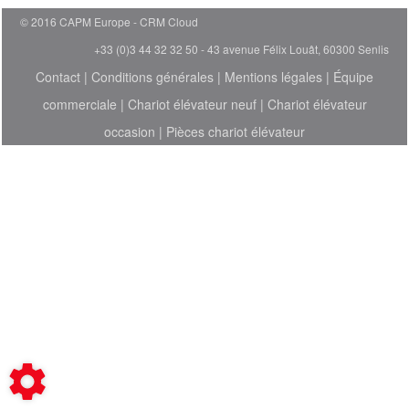
© 2016 CAPM Europe
CRM Cloud
+33 (0)3 44 32 32 50 - 43 avenue Félix Louât, 60300 Senlis
Contact
|
Conditions générales
|
Mentions légales
|
Équipe
commerciale
|
Chariot élévateur neuf
|
Chariot élévateur
occasion
|
Pièces chariot élévateur