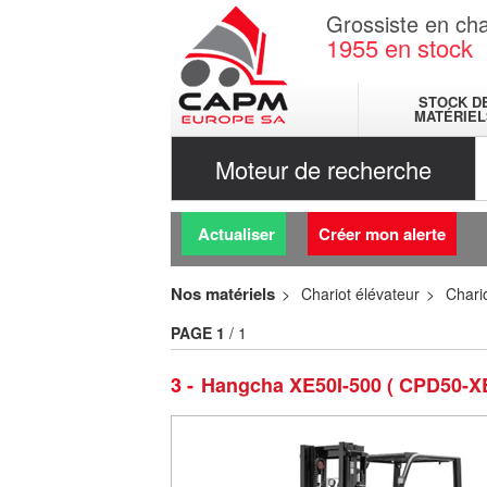
Grossiste en cha
1955
en stock
STOCK D
MATÉRIEL
Moteur de recherche
Actualiser
Créer mon alerte
Nos matériels
Chariot élévateur
Chario
PAGE
1
/ 1
3
Hangcha XE50I-500 ( CPD50-X