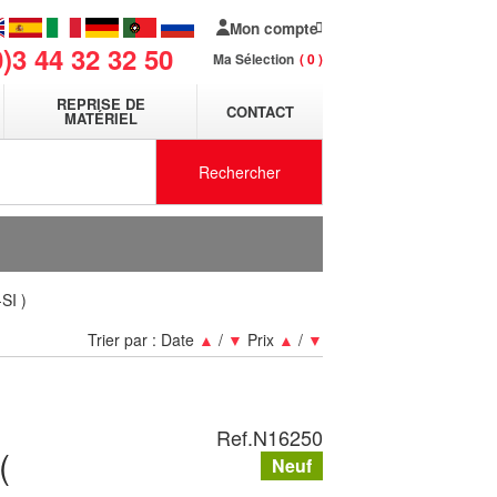
Mon compte
0)3 44 32 32 50
Ma Sélection
0
REPRISE DE
CONTACT
MATÉRIEL
Rechercher
SI )
Trier par :
Date
▲
/
▼
Prix
▲
/
▼
Ref.
N16250
(
Neuf