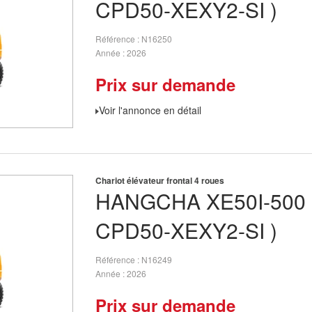
CPD50-XEXY2-SI )
Référence
N16250
Année
2026
Prix sur demande
Voir l'annonce en détail
Chariot élévateur frontal 4 roues
HANGCHA
XE50I-500 
CPD50-XEXY2-SI )
Référence
N16249
Année
2026
Prix sur demande