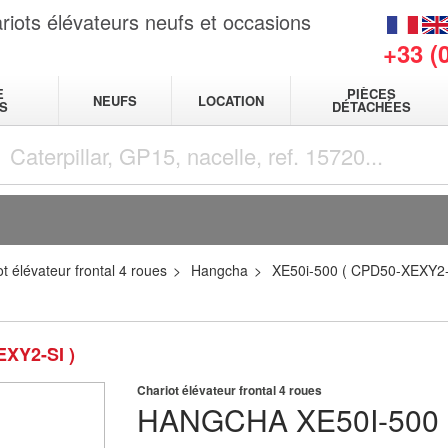
riots élévateurs neufs et occasions
+33 (
E
PIÈCES
NEUFS
LOCATION
S
DÉTACHÉES
t élévateur frontal 4 roues
Hangcha
XE50i-500 ( CPD50-XEXY2-
EXY2-SI )
Chariot élévateur frontal 4 roues
HANGCHA
XE50I-500 