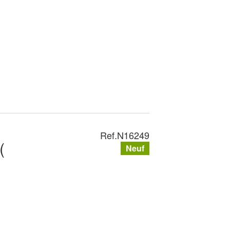
Ref.
N16249
(
Neuf