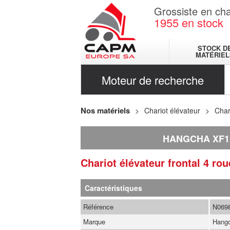
Grossiste en cha
1955
en stock
STOCK D
MATÉRIEL
Moteur de recherche
Nos matériels
Chariot élévateur
Char
HANGCHA XF1
Chariot élévateur frontal 4 ro
Caractéristiques
Référence
N069
Marque
Hang