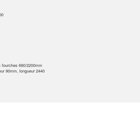
00
es fourches 690/2200mm
seur 90mm, longueur 2440