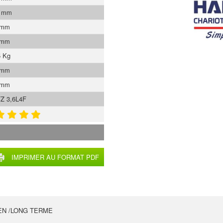
0 mm
 mm
 mm
5 Kg
 mm
 mm
Z 3,6L4F
IMPRIMER AU FORMAT PDF
EN /LONG TERME