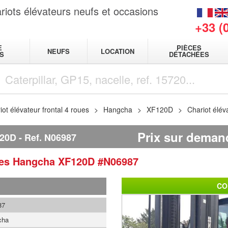
riots élévateurs neufs et occasions
+33 (
E
PIÈCES
NEUFS
LOCATION
S
DÉTACHÉES
iot élévateur frontal 4 roues
Hangcha
XF120D
Chariot élé
Prix sur deman
20D
Ref.
N06987
ues
Hangcha
XF120D
#N06987
CO
87
cha