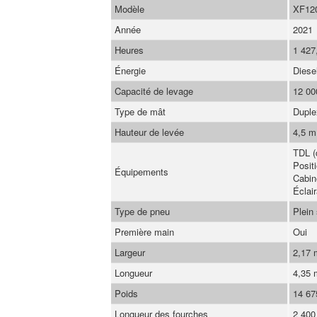
Modèle
XF12
Année
2021
Heures
1 427
Énergie
Diese
Capacité de levage
12 00
Type de mât
Duple
Hauteur de levée
4,5 m
TDL (
Posit
Équipements
Cabin
Éclai
Type de pneu
Plein
Première main
Oui
Largeur
2,17
Longueur
4,35
Poids
14 67
Longueur des fourches
2 40