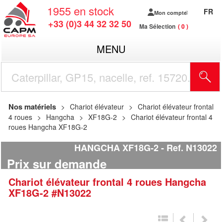
1955
en stock
FR
Mon compte
+33 (0)3 44 32 32 50
Ma Sélection
0
MENU
R
Nos matériels
Chariot élévateur
Chariot élévateur frontal
4 roues
Hangcha
XF18G-2
Chariot élévateur frontal 4
roues Hangcha XF18G-2
HANGCHA XF18G-2
Ref.
N13022
Prix sur demande
Chariot élévateur frontal 4 roues
Hangcha
XF18G-2
#N13022