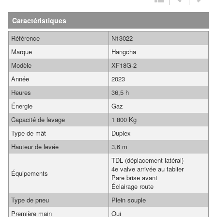
Caractéristiques
Référence
N13022
Marque
Hangcha
Modèle
XF18G-2
Année
2023
Heures
36,5 h
Énergie
Gaz
Capacité de levage
1 800 Kg
Type de mât
Duplex
Hauteur de levée
3,6 m
TDL (déplacement latéral)
4e valve arrivée au tablier
Équipements
Pare brise avant
Éclairage route
Type de pneu
Plein souple
Première main
Oui