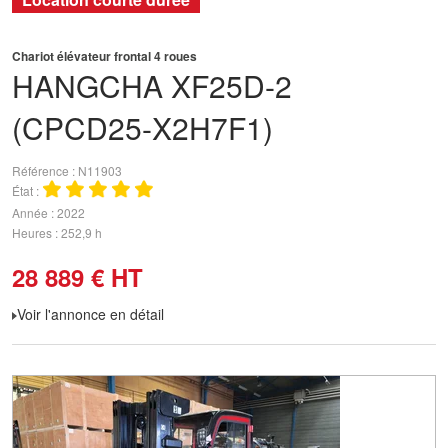
Chariot élévateur frontal 4 roues
HANGCHA
XF25D-2
(CPCD25-X2H7F1)
Référence
N11903
État
Année
2022
Heures
252,9 h
28 889
€
HT
Voir l'annonce en détail