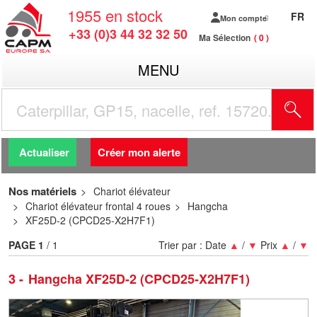
1955
en stock
FR
Mon compte
+33 (0)3 44 32 32 50
Ma Sélection
0
MENU
R
Actualiser
Créer mon alerte
Nos matériels
Chariot élévateur
Chariot élévateur frontal 4 roues
Hangcha
XF25D-2 (CPCD25-X2H7F1)
PAGE
1
/ 1
Trier par :
Date
▲
/
▼
Prix
▲
/
▼
3
Hangcha XF25D-2 (CPCD25-X2H7F1)