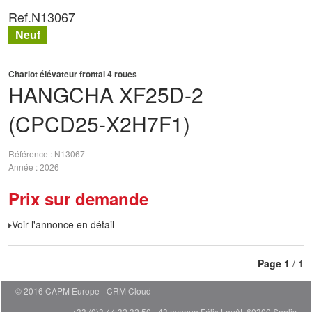
Ref.
N13067
Neuf
Chariot élévateur frontal 4 roues
HANGCHA
XF25D-2
(CPCD25-X2H7F1)
Référence
N13067
Année
2026
Prix sur demande
Voir l'annonce en détail
Page
1
/ 1
© 2016 CAPM Europe
CRM Cloud
+33 (0)3 44 32 32 50 - 43 avenue Félix Louât, 60300 Senlis