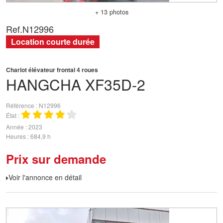
+ 13 photos
Ref.
N12996
Location courte durée
Chariot élévateur frontal 4 roues
HANGCHA
XF35D-2
Référence
N12996
État
Année
2023
Heures
684,9 h
Prix sur demande
Voir l'annonce en détail