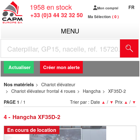
1958
en stock
FR
Mon compte
+33 (0)3 44 32 32 50
Ma Sélection
0
MENU
R
Actualiser
Créer mon alerte
Nos matériels
Chariot élévateur
Chariot élévateur frontal 4 roues
Hangcha
XF35D-2
PAGE
1
/ 1
Trier par :
Date
▲
/
▼
Prix
▲
/
▼
4
Hangcha XF35D-2
En cours de location