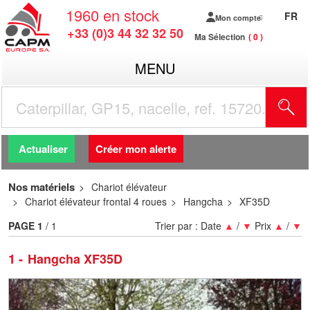
1960
en stock
FR
Mon compte
+33 (0)3 44 32 32 50
Ma Sélection
0
MENU
R
Actualiser
Créer mon alerte
Nos matériels
Chariot élévateur
Chariot élévateur frontal 4 roues
Hangcha
XF35D
PAGE
1
/ 1
Trier par :
Date
▲
/
▼
Prix
▲
/
▼
1
Hangcha XF35D