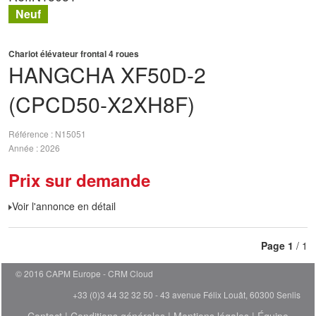
Neuf
Chariot élévateur frontal 4 roues
HANGCHA
XF50D-2
(CPCD50-X2XH8F)
Référence
N15051
Année
2026
Prix sur demande
Voir l'annonce en détail
Page
1
/ 1
© 2016 CAPM Europe
CRM Cloud
+33 (0)3 44 32 32 50 - 43 avenue Félix Louât, 60300 Senlis