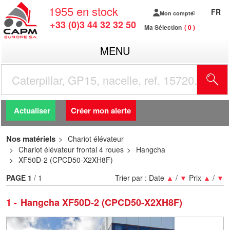
1955
en stock
FR
Mon compte
+33 (0)3 44 32 32 50
Ma Sélection
0
MENU
R
Actualiser
Créer mon alerte
Nos matériels
Chariot élévateur
Chariot élévateur frontal 4 roues
Hangcha
XF50D-2 (CPCD50-X2XH8F)
PAGE
1
/ 1
Trier par :
Date
▲
/
▼
Prix
▲
/
▼
1
Hangcha XF50D-2 (CPCD50-X2XH8F)