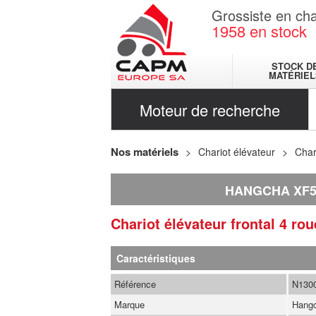
Grossiste en cha
1958
en stock
STOCK D
MATÉRIEL
Moteur de recherche
Nos matériels
Chariot élévateur
Char
HANGCHA XF
Chariot élévateur frontal 4 ro
Caractéristiques
Référence
N130
Marque
Hang