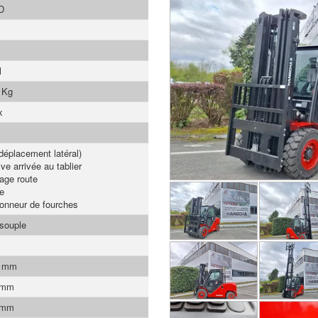
D
l
 Kg
x
déplacement latéral)
ve arrivée au tablier
rage route
e
ionneur de fourches
 souple
0 mm
 mm
 mm