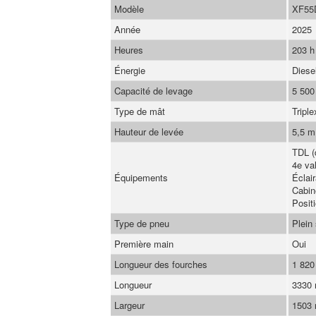
Modèle
XF55
Année
2025
Heures
203 h
Énergie
Diese
Capacité de levage
5 500
Type de mât
Triple
Hauteur de levée
5,5 m
TDL (
4e val
Équipements
Éclai
Cabin
Posit
Type de pneu
Plein
Première main
Oui
Longueur des fourches
1 82
Longueur
3330
Largeur
1503