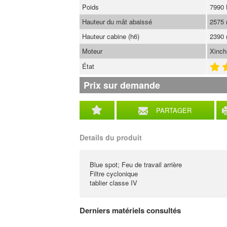
Poids
7990
Hauteur du mât abaissé
2575
Hauteur cabine (h6)
2390
Moteur
Xinc
État
Prix sur demande
PARTAGER
Details du produit
Blue spot; Feu de travail arrière
Filtre cyclonique
tablier classe IV
Derniers matériels consultés