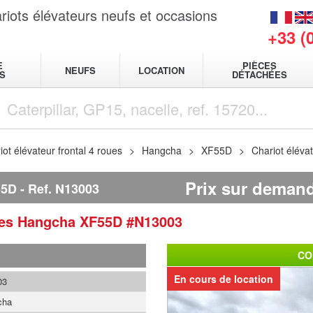
riots élévateurs neufs et occasions
+33 (
E
PIÈCES
NEUFS
LOCATION
S
DÉTACHÉES
iot élévateur frontal 4 roues
Hangcha
XF55D
Chariot éléva
Prix sur deman
55D
Ref.
N13003
ues
Hangcha
XF55D
#N13003
CO
En cours de location
03
cha