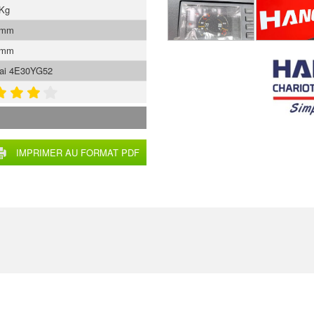
 Kg
 mm
 mm
hai 4E30YG52
IMPRIMER AU FORMAT PDF