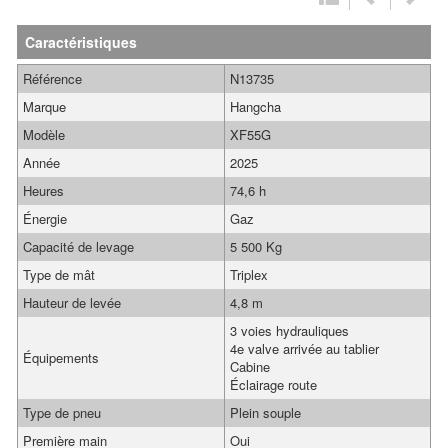
Caractéristiques
Référence
N13735
Marque
Hangcha
Modèle
XF55G
Année
2025
Heures
74,6 h
Énergie
Gaz
Capacité de levage
5 500 Kg
Type de mât
Triplex
Hauteur de levée
4,8 m
3 voies hydrauliques
4e valve arrivée au tablier
Équipements
Cabine
Éclairage route
Type de pneu
Plein souple
Première main
Oui