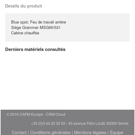
Details du produit
Blue spot; Feu de travail arrière
Siège Grammer MSG65/531
Cabine chauffée
Derniers matériels consultés
© 2016 CAPM Europe
CRM Cloud
+33 (0)3 44 32 32 50 - 43 avenue Félix Louât, 60300 Senlis
Contact
|
Conditions générales
|
Mentions légales
|
Équipe