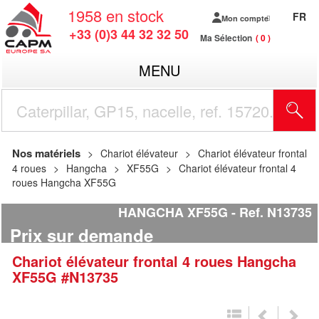
1958
en stock
FR
Mon compte
+33 (0)3 44 32 32 50
Ma Sélection
0
MENU
R
Nos matériels
Chariot élévateur
Chariot élévateur frontal
4 roues
Hangcha
XF55G
Chariot élévateur frontal 4
roues Hangcha XF55G
HANGCHA XF55G
Ref.
N13735
Prix sur demande
Chariot élévateur frontal 4 roues
Hangcha
XF55G
#N13735