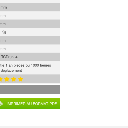
5 mm
 mm
 mm
0 Kg
 mm
 mm
 TCD3,6L4
tie 1 an pièces ou 1000 heures
 déplacement
IMPRIMER AU FORMAT PDF