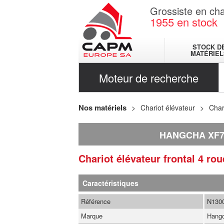
Grossiste en cha
1955
en stock
STOCK D
MATÉRIEL
Moteur de recherche
Nos matériels
Chariot élévateur
Char
HANGCHA XF
Chariot élévateur frontal 4 ro
Caractéristiques
Référence
N130
Marque
Hang