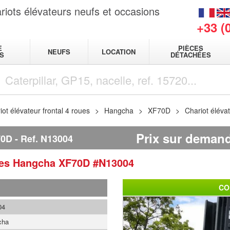
riots élévateurs neufs et occasions
+33 (
E
PIÈCES
NEUFS
LOCATION
S
DÉTACHÉES
iot élévateur frontal 4 roues
Hangcha
XF70D
Chariot éléva
Prix sur deman
70D
Ref.
N13004
ues
Hangcha
XF70D
#N13004
CO
04
cha