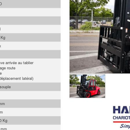
D
l
 Kg
x
ve arrivée au tablier
rage route
e
déplacement latéral)
 souple
 mm
mm
0 Kg
0 mm