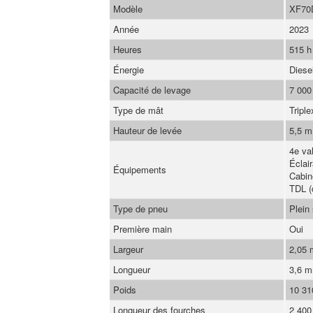
Modèle
XF70
Année
2023
Heures
515 h
Énergie
Diese
Capacité de levage
7 000
Type de mât
Triple
Hauteur de levée
5,5 m
4e val
Éclai
Équipements
Cabin
TDL (
Type de pneu
Plein
Première main
Oui
Largeur
2,05
Longueur
3,6 
Poids
10 31
Longueur des fourches
2 40