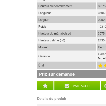
Hauteur d'encombrement
3 07
Longueur
3604
Largeur
2050
Poids
1031
Hauteur du mât abaissé
3075
Hauteur cabine (h6)
2430
Moteur
Deutz
Garan
Garantie
Mo et
État
Prix sur demande
PARTAGER
Details du produit