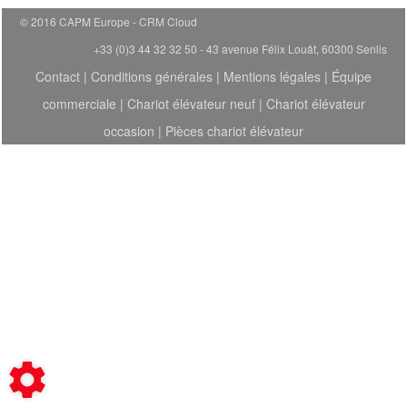
© 2016 CAPM Europe
CRM Cloud
+33 (0)3 44 32 32 50 - 43 avenue Félix Louât, 60300 Senlis
Contact
|
Conditions générales
|
Mentions légales
|
Équipe
commerciale
|
Chariot élévateur neuf
|
Chariot élévateur
occasion
|
Pièces chariot élévateur