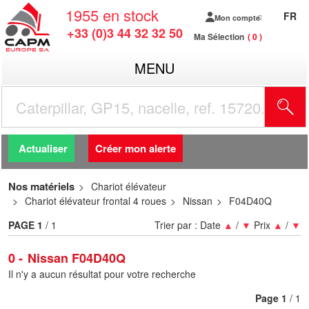
1955
en stock
FR
Mon compte
+33 (0)3 44 32 32 50
Ma Sélection
0
MENU
R
Actualiser
Créer mon alerte
Nos matériels
Chariot élévateur
Chariot élévateur frontal 4 roues
Nissan
F04D40Q
PAGE
1
/ 1
Trier par :
Date
▲
/
▼
Prix
▲
/
▼
0
Nissan F04D40Q
Il n'y a aucun résultat pour votre recherche
Page
1
/ 1