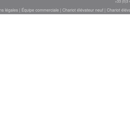
+33 (0)3 
ns légales
|
Équipe commerciale
|
Chariot élévateur neuf
|
Chariot élév