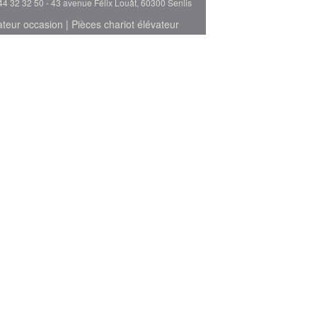
44 32 32 50 - 43 avenue Félix Louât, 60300 Senlis
ateur occasion
|
Pièces chariot élévateur