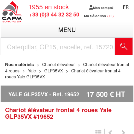
1955
en stock
FR
Mon compte
+33 (0)3 44 32 32 50
Ma Sélection
0
MENU
R
Nos matériels
Chariot élévateur
Chariot élévateur frontal
4 roues
Yale
GLP35VX
Chariot élévateur frontal 4
roues Yale GLP35VX
17 500
€
HT
YALE GLP35VX
Ref.
19652
Chariot élévateur frontal 4 roues
Yale
GLP35VX
#19652