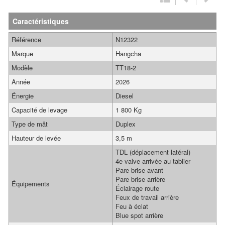
Caractéristiques
Référence
N12322
Marque
Hangcha
Modèle
TT18-2
Année
2026
Énergie
Diesel
Capacité de levage
1 800 Kg
Type de mât
Duplex
Hauteur de levée
3,5 m
TDL (déplacement latéral)
4e valve arrivée au tablier
Pare brise avant
Pare brise arrière
Équipements
Éclairage route
Feux de travail arrière
Feu à éclat
Blue spot arrière