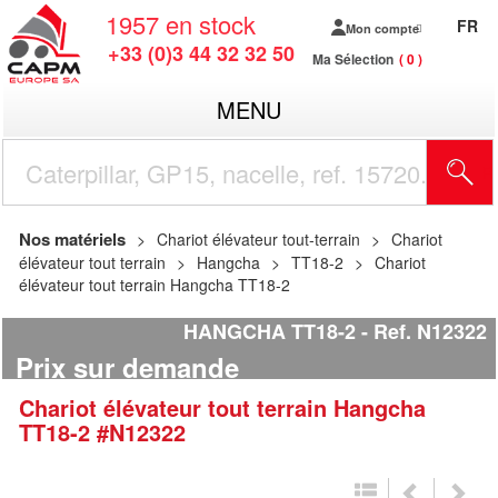
1957
en stock
FR
Mon compte
+33 (0)3 44 32 32 50
Ma Sélection
0
MENU
R
Nos matériels
Chariot élévateur tout-terrain
Chariot
élévateur tout terrain
Hangcha
TT18-2
Chariot
élévateur tout terrain Hangcha TT18-2
HANGCHA TT18-2
Ref.
N12322
Prix sur demande
Chariot élévateur tout terrain
Hangcha
TT18-2
#N12322