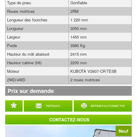
Type de pneu
Gonflable
Roues motrices
2RM
Longueur des fourches
1 220 mm
Longueur
3050 mm
Largeur
1450 mm
Poids
3985 Kg
Hauteur du mât abaissé
2415 mm
Hauteur cabine (h6)
2200 mm
Moteur
KUBOTA V2607-CR-TE5B
2WD/4WD
2 roues motrices
Prix sur demande
PARTAGER
IMPRIMER AU FORMAT PDF
CONTACTEZ-NOUS
Neuf