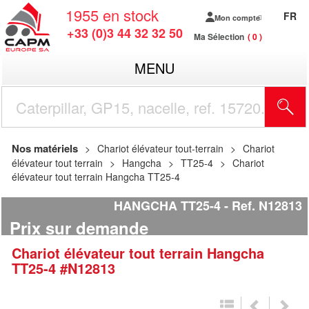
1955
en stock
FR
Mon compte
+33 (0)3 44 32 32 50
Ma Sélection
0
MENU
R
Nos matériels
Chariot élévateur tout-terrain
Chariot
élévateur tout terrain
Hangcha
TT25-4
Chariot
élévateur tout terrain Hangcha TT25-4
HANGCHA TT25-4
Ref.
N12813
Prix sur demande
Chariot élévateur tout terrain
Hangcha
TT25-4
#N12813