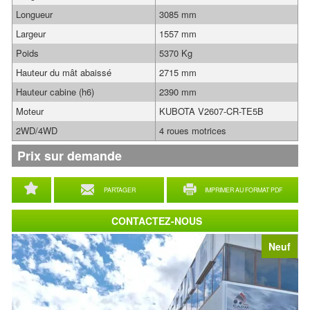
Longueur
3085 mm
Largeur
1557 mm
Poids
5370 Kg
Hauteur du mât abaissé
2715 mm
Hauteur cabine (h6)
2390 mm
Moteur
KUBOTA V2607-CR-TE5B
2WD/4WD
4 roues motrices
Prix sur demande
PARTAGER
IMPRIMER AU FORMAT PDF
CONTACTEZ-NOUS
Neuf