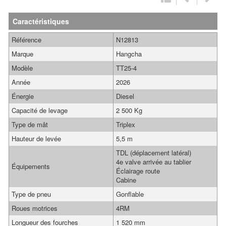
Caractéristiques
Référence
N12813
Marque
Hangcha
Modèle
TT25-4
Année
2026
Énergie
Diesel
Capacité de levage
2 500 Kg
Type de mât
Triplex
Hauteur de levée
5,5 m
TDL (déplacement latéral)
4e valve arrivée au tablier
Équipements
Éclairage route
Cabine
Type de pneu
Gonflable
Roues motrices
4RM
Longueur des fourches
1 520 mm