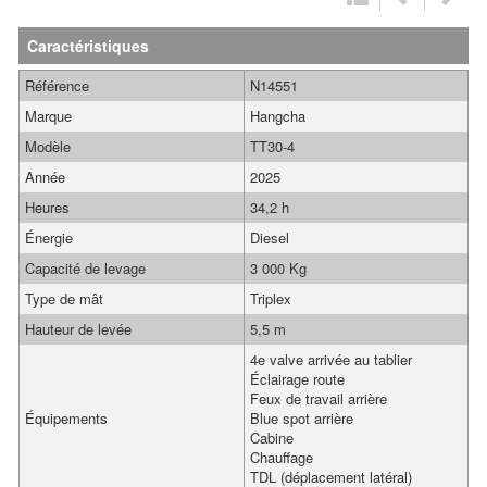
Caractéristiques
Référence
N14551
Marque
Hangcha
Modèle
TT30-4
Année
2025
Heures
34,2 h
Énergie
Diesel
Capacité de levage
3 000 Kg
Type de mât
Triplex
Hauteur de levée
5,5 m
4e valve arrivée au tablier
Éclairage route
Feux de travail arrière
Équipements
Blue spot arrière
Cabine
Chauffage
TDL (déplacement latéral)