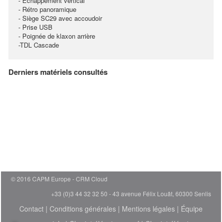
- Echappement vertical
- Rétro panoramique
- Siège SC29 avec accoudoir
- Prise USB
- Poignée de klaxon arrière
-TDL Cascade
Derniers matériels consultés
© 2016 CAPM Europe
CRM Cloud
+33 (0)3 44 32 32 50 - 43 avenue Félix Louât, 60300 Senlis
Contact
|
Conditions générales
|
Mentions légales
|
Équipe