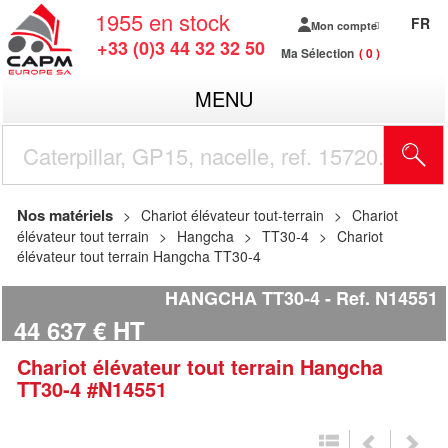
1955
en stock
FR
Mon compte
+33 (0)3 44 32 32 50
Ma Sélection
0
MENU
R
Nos matériels
Chariot élévateur tout-terrain
Chariot
élévateur tout terrain
Hangcha
TT30-4
Chariot
élévateur tout terrain Hangcha TT30-4
HANGCHA TT30-4
Ref.
N14551
44 637
€
HT
Chariot élévateur tout terrain
Hangcha
TT30-4
#N14551