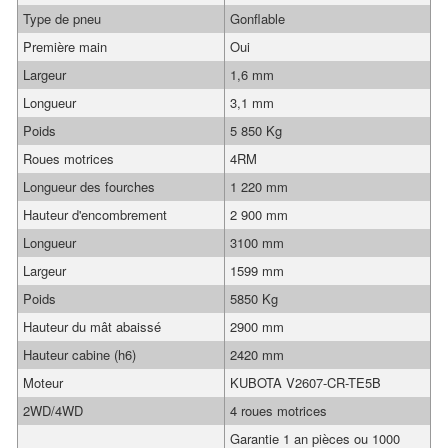
Type de pneu
Gonflable
Première main
Oui
Largeur
1,6 mm
Longueur
3,1 mm
Poids
5 850 Kg
Roues motrices
4RM
Longueur des fourches
1 220 mm
Hauteur d'encombrement
2 900 mm
Longueur
3100 mm
Largeur
1599 mm
Poids
5850 Kg
Hauteur du mât abaissé
2900 mm
Hauteur cabine (h6)
2420 mm
Moteur
KUBOTA V2607-CR-TE5B
2WD/4WD
4 roues motrices
Garantie 1 an pièces ou 1000