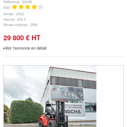
Référence
20248
État
Année
2022
Heures
830 h
Roues motrices
2RM
29 800
€
HT
Voir l'annonce en détail