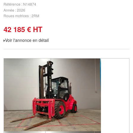
Référence
N14874
Année
2026
Roues motrices
2RM
42 185
€
HT
Voir l'annonce en détail