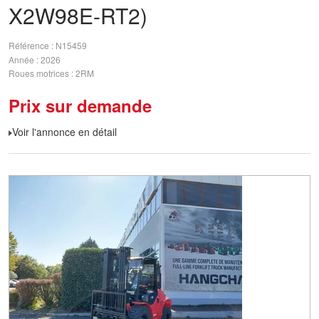
X2W98E-RT2)
Référence
N15459
Année
2026
Roues motrices
2RM
Prix sur demande
Voir l'annonce en détail