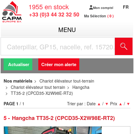
1955
en stock
FR
Mon compte
+33 (0)3 44 32 32 50
Ma Sélection
0
MENU
R
Actualiser
Créer mon alerte
Nos matériels
Chariot élévateur tout-terrain
Chariot élévateur tout terrain
Hangcha
TT35-2 (CPCD35-X2W98E-RT2)
PAGE
1
/ 1
Trier par :
Date
▲
/
▼
Prix
▲
/
▼
5
Hangcha TT35-2 (CPCD35-X2W98E-RT2)