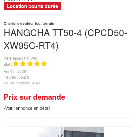
Location courte durée
Chariot élévateur tout terrain
HANGCHA
TT50-4 (CPCD50-
XW95C-RT4)
Référence
N14760
État
Année
2026
Heures
36,2 h
Roues motrices
4RM
Prix sur demande
Voir l'annonce en détail