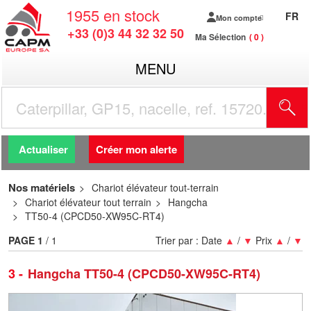
1955
en stock
FR
Mon compte
+33 (0)3 44 32 32 50
Ma Sélection
0
MENU
R
Actualiser
Créer mon alerte
Nos matériels
Chariot élévateur tout-terrain
Chariot élévateur tout terrain
Hangcha
TT50-4 (CPCD50-XW95C-RT4)
PAGE
1
/ 1
Trier par :
Date
▲
/
▼
Prix
▲
/
▼
3
Hangcha TT50-4 (CPCD50-XW95C-RT4)