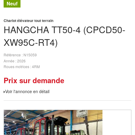
Neuf
Chariot élévateur tout terrain
HANGCHA
TT50-4 (CPCD50-
XW95C-RT4)
Référence
N15059
Année
2026
Roues motrices
4RM
Prix sur demande
Voir l'annonce en détail