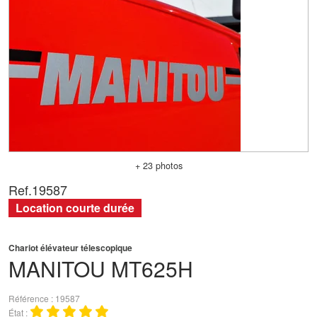
+ 23 photos
Ref.
19587
Location courte durée
Chariot élévateur télescopique
MANITOU
MT625H
Référence
19587
État