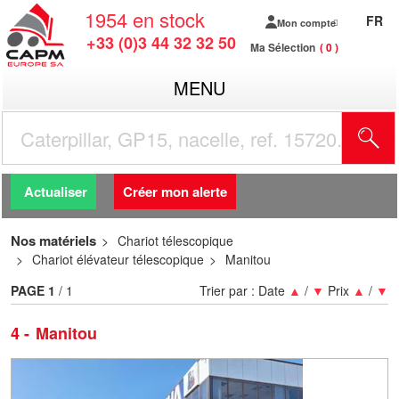
1954
en stock
FR
Mon compte
+33 (0)3 44 32 32 50
Ma Sélection
0
MENU
R
Actualiser
Créer mon alerte
Nos matériels
Chariot télescopique
Chariot élévateur télescopique
Manitou
PAGE
1
/ 1
Trier par :
Date
▲
/
▼
Prix
▲
/
▼
4
Manitou