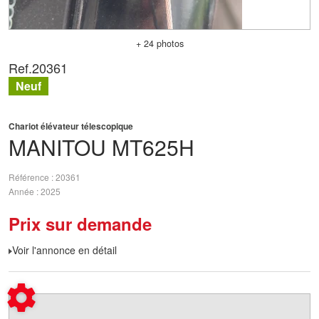
+ 24 photos
Ref.
20361
Neuf
Chariot élévateur télescopique
MANITOU
MT625H
Référence
20361
Année
2025
Prix sur demande
Voir l'annonce en détail