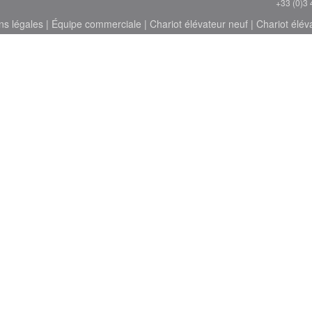
+33 (0)3 
ns légales
|
Équipe commerciale
|
Chariot élévateur neuf
|
Chariot élév