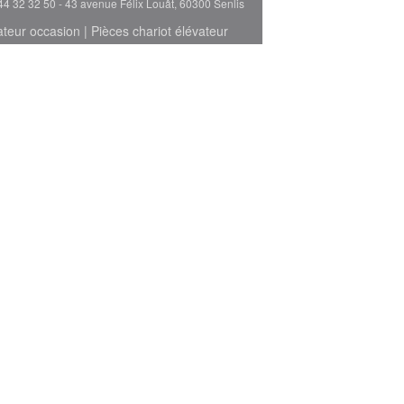
44 32 32 50 - 43 avenue Félix Louât, 60300 Senlis
ateur occasion
|
Pièces chariot élévateur