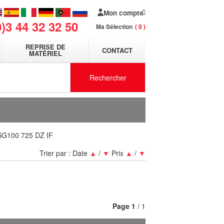
Mon compte
0)3 44 32 32 50
Ma Sélection
0
REPRISE DE
CONTACT
MATÉRIEL
Rechercher
SG100 725 DZ IF
Trier par :
Date
▲
/
▼
Prix
▲
/
▼
Page
1
/ 1