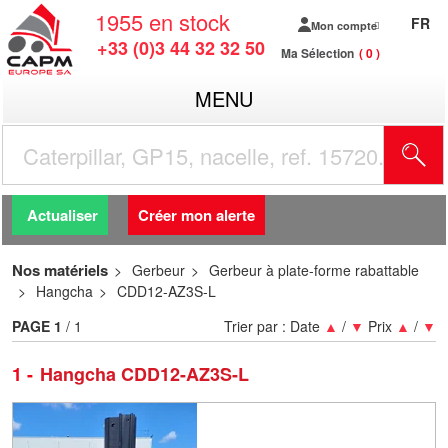
1955
en stock
FR
Mon compte
+33 (0)3 44 32 32 50
Ma Sélection
0
MENU
R
Actualiser
Créer mon alerte
Nos matériels
Gerbeur
Gerbeur à plate-forme rabattable
Hangcha
CDD12-AZ3S-L
PAGE
1
/ 1
Trier par :
Date
▲
/
▼
Prix
▲
/
▼
1
Hangcha CDD12-AZ3S-L