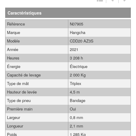
Caractéristiques
Référence
N07905
Marque
Hangcha
Modèle
CDD20 AZ3S
Année
2021
Heures
3 208 h
Énergie
Électrique
Capacité de levage
2 000 Kg
Type de mât
Triplex
Hauteur de levée
4,5 m
Type de pneu
Bandage
Première main
Oui
Largeur
0,8 mm
Longueur
2,1 mm
Poids
1 285 Kg