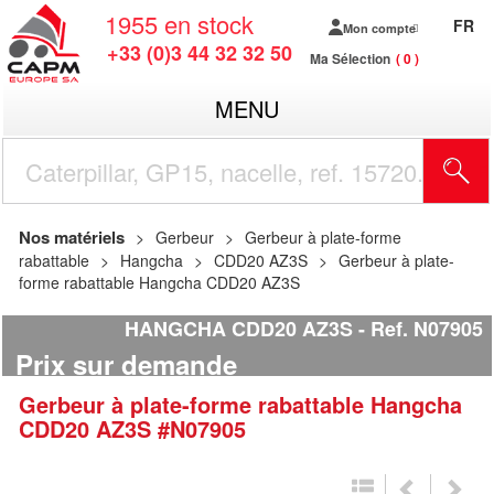
1955
en stock
FR
Mon compte
+33 (0)3 44 32 32 50
Ma Sélection
0
MENU
R
Nos matériels
Gerbeur
Gerbeur à plate-forme
rabattable
Hangcha
CDD20 AZ3S
Gerbeur à plate-
forme rabattable Hangcha CDD20 AZ3S
HANGCHA CDD20 AZ3S
Ref.
N07905
Prix sur demande
Gerbeur à plate-forme rabattable
Hangcha
CDD20 AZ3S
#N07905