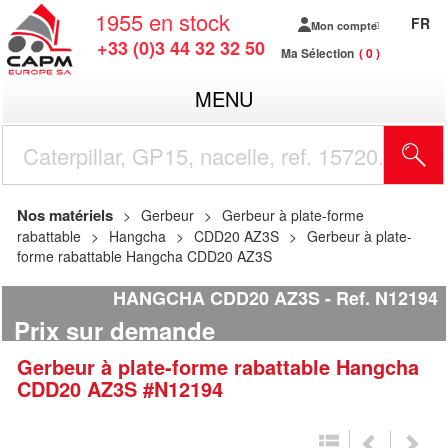
1955
en stock
FR
Mon compte
+33 (0)3 44 32 32 50
Ma Sélection
0
MENU
R
Nos matériels
Gerbeur
Gerbeur à plate-forme
rabattable
Hangcha
CDD20 AZ3S
Gerbeur à plate-
forme rabattable Hangcha CDD20 AZ3S
HANGCHA CDD20 AZ3S
Ref.
N12194
Prix sur demande
Gerbeur à plate-forme rabattable
Hangcha
CDD20 AZ3S
#N12194