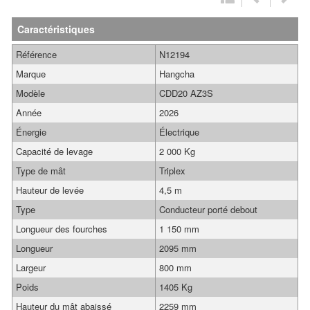
Caractéristiques
Référence
N12194
Marque
Hangcha
Modèle
CDD20 AZ3S
Année
2026
Énergie
Électrique
Capacité de levage
2 000 Kg
Type de mât
Triplex
Hauteur de levée
4,5 m
Type
Conducteur porté debout
Longueur des fourches
1 150 mm
Longueur
2095 mm
Largeur
800 mm
Poids
1405 Kg
Hauteur du mât abaissé
2259 mm