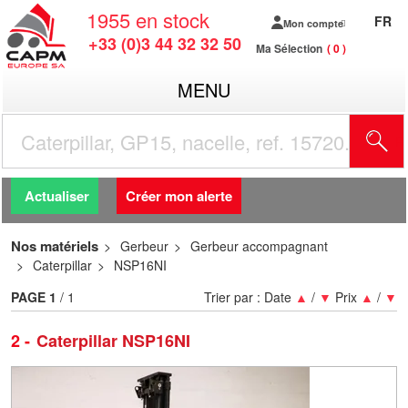
1955
en stock
FR
Mon compte
+33 (0)3 44 32 32 50
Ma Sélection
0
MENU
R
Actualiser
Créer mon alerte
Nos matériels
Gerbeur
Gerbeur accompagnant
Caterpillar
NSP16NI
PAGE
1
/ 1
Trier par :
Date
▲
/
▼
Prix
▲
/
▼
2
Caterpillar NSP16NI