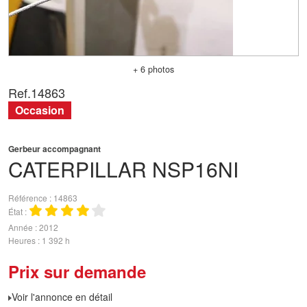
+ 6 photos
Ref.
14863
Occasion
Gerbeur accompagnant
CATERPILLAR
NSP16NI
Référence
14863
État
Année
2012
Heures
1 392 h
Prix sur demande
Voir l'annonce en détail