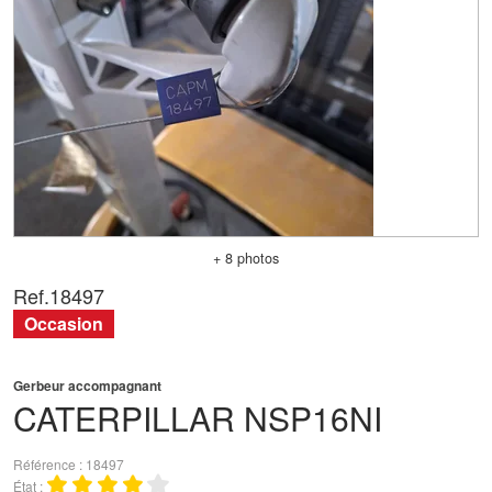
+ 8 photos
Ref.
18497
Occasion
Gerbeur accompagnant
CATERPILLAR
NSP16NI
Référence
18497
État