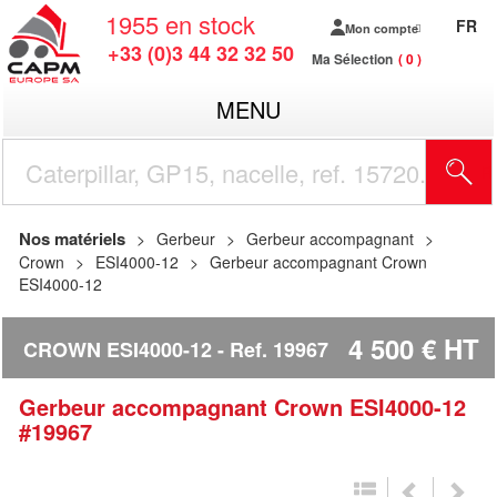
1955
en stock
FR
Mon compte
+33 (0)3 44 32 32 50
Ma Sélection
0
MENU
R
Nos matériels
Gerbeur
Gerbeur accompagnant
Crown
ESI4000-12
Gerbeur accompagnant Crown
ESI4000-12
4 500
€
HT
CROWN ESI4000-12
Ref.
19967
Gerbeur accompagnant
Crown
ESI4000-12
#19967