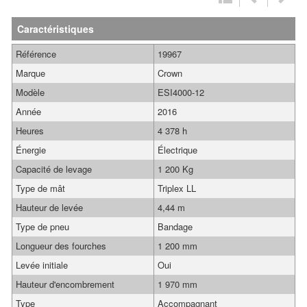
Caractéristiques
Référence
19967
Marque
Crown
Modèle
ESI4000-12
Année
2016
Heures
4 378 h
Énergie
Électrique
Capacité de levage
1 200 Kg
Type de mât
Triplex LL
Hauteur de levée
4,44 m
Type de pneu
Bandage
Longueur des fourches
1 200 mm
Levée initiale
Oui
Hauteur d'encombrement
1 970 mm
Type
Accompagnant