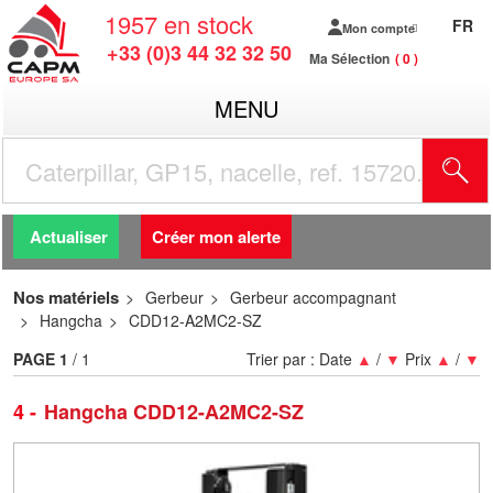
1957
en stock
FR
Mon compte
+33 (0)3 44 32 32 50
Ma Sélection
0
MENU
R
Actualiser
Créer mon alerte
Nos matériels
Gerbeur
Gerbeur accompagnant
Hangcha
CDD12-A2MC2-SZ
PAGE
1
/ 1
Trier par :
Date
▲
/
▼
Prix
▲
/
▼
4
Hangcha CDD12-A2MC2-SZ