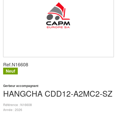
Ref.
N16608
Neuf
Gerbeur accompagnant
HANGCHA
CDD12-A2MC2-SZ
Référence
N16608
Année
2026