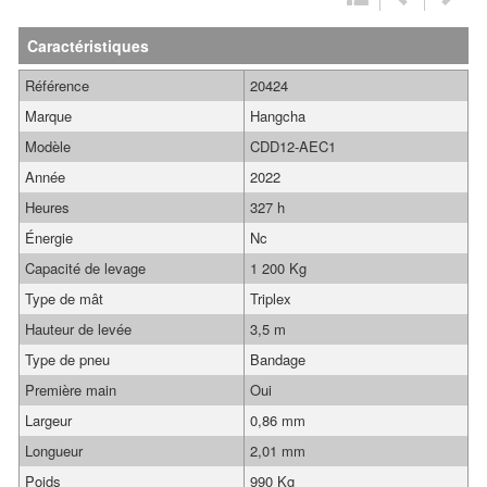
Caractéristiques
Référence
20424
Marque
Hangcha
Modèle
CDD12-AEC1
Année
2022
Heures
327 h
Énergie
Nc
Capacité de levage
1 200 Kg
Type de mât
Triplex
Hauteur de levée
3,5 m
Type de pneu
Bandage
Première main
Oui
Largeur
0,86 mm
Longueur
2,01 mm
Poids
990 Kg