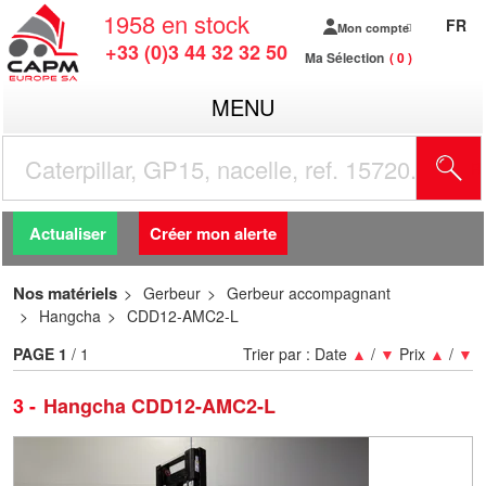
1958
en stock
FR
Mon compte
+33 (0)3 44 32 32 50
Ma Sélection
0
MENU
R
Actualiser
Créer mon alerte
Nos matériels
Gerbeur
Gerbeur accompagnant
Hangcha
CDD12-AMC2-L
PAGE
1
/ 1
Trier par :
Date
▲
/
▼
Prix
▲
/
▼
3
Hangcha CDD12-AMC2-L