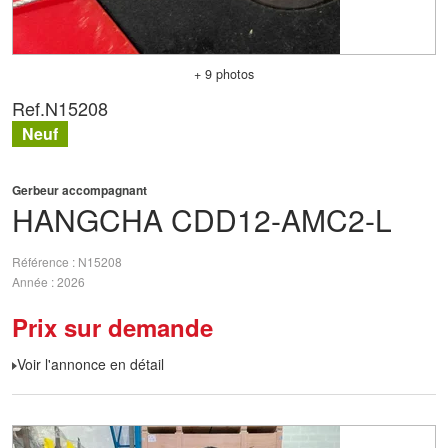
+ 9 photos
Ref.
N15208
Neuf
Gerbeur accompagnant
HANGCHA
CDD12-AMC2-L
Référence
N15208
Année
2026
Prix sur demande
Voir l'annonce en détail