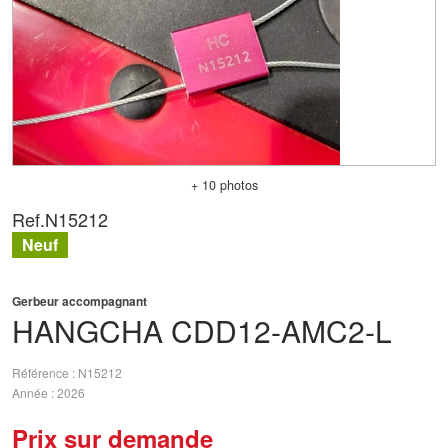
+ 10 photos
Ref.
N15212
Neuf
Gerbeur accompagnant
HANGCHA
CDD12-AMC2-L
Référence
N15212
Année
2026
Prix sur demande