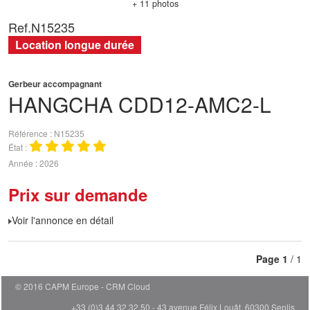
+ 11 photos
Ref.
N15235
Location longue durée
Gerbeur accompagnant
HANGCHA
CDD12-AMC2-L
Référence
N15235
État
Année
2026
Prix sur demande
Voir l'annonce en détail
Page
1
/ 1
© 2016 CAPM Europe
CRM Cloud
+33 (0)3 44 32 32 50 - 43 avenue Félix Louât, 60300 Senlis