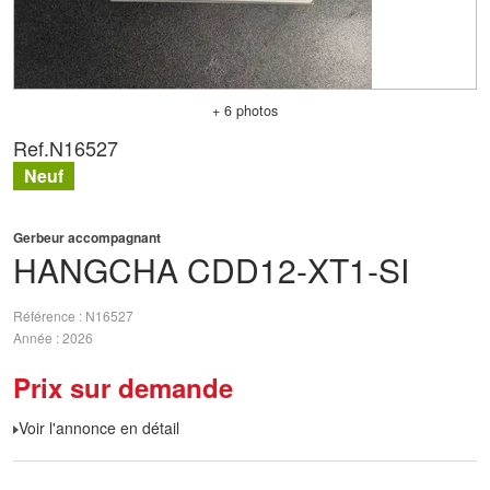
+ 6 photos
Ref.
N16527
Neuf
Gerbeur accompagnant
HANGCHA
CDD12-XT1-SI
Référence
N16527
Année
2026
Prix sur demande
Voir l'annonce en détail