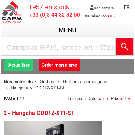
1957
en stock
FR
Mon compte
+33 (0)3 44 32 32 50
Ma Sélection
0
MENU
R
Actualiser
Créer mon alerte
Nos matériels
Gerbeur
Gerbeur accompagnant
Hangcha
CDD12-XT1-SI
PAGE
1
/ 1
Trier par :
Date
▲
/
▼
Prix
▲
/
▼
2
Hangcha CDD12-XT1-SI