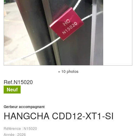
+ 10 photos
Ref.
N15020
Neuf
Gerbeur accompagnant
HANGCHA
CDD12-XT1-SI
Référence
N15020
Année
2026