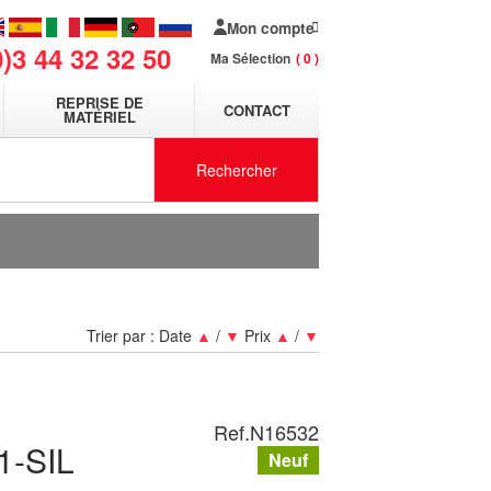
Mon compte
0)3 44 32 32 50
Ma Sélection
0
REPRISE DE
CONTACT
MATÉRIEL
Rechercher
Trier par :
Date
▲
/
▼
Prix
▲
/
▼
Ref.
N16532
1-SIL
Neuf