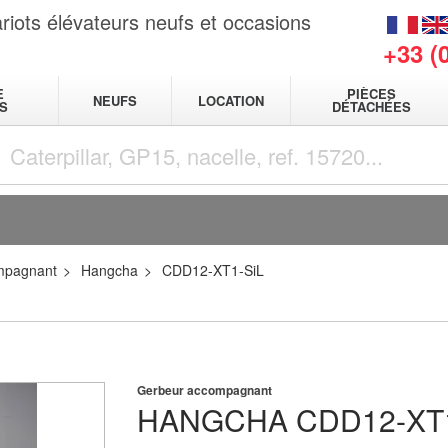
riots élévateurs neufs et occasions
+33 (
E
PIÈCES
NEUFS
LOCATION
S
DÉTACHÉES
mpagnant
Hangcha
CDD12-XT1-SiL
Gerbeur accompagnant
HANGCHA
CDD12-XT