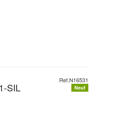
Ref.
N16531
1-SIL
Neuf