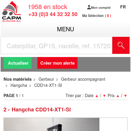
1958
en stock
FR
Mon compte
+33 (0)3 44 32 32 50
Ma Sélection
0
MENU
R
Actualiser
Créer mon alerte
Nos matériels
Gerbeur
Gerbeur accompagnant
Hangcha
CDD14-XT1-SI
PAGE
1
/ 1
Trier par :
Date
▲
/
▼
Prix
▲
/
▼
2
Hangcha CDD14-XT1-SI