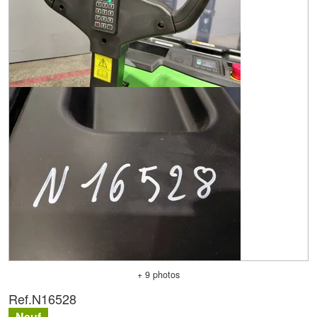
+ 9 photos
Ref.
N16528
Neuf