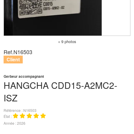
+ 9 photos
Ref.
N16503
Client
Gerbeur accompagnant
HANGCHA
CDD15-A2MC2-
ISZ
Référence
N16503
État
Année
2026