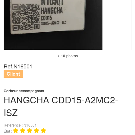
+ 10 photos
Ref.
N16501
Client
Gerbeur accompagnant
HANGCHA
CDD15-A2MC2-
ISZ
Référence
N16501
État