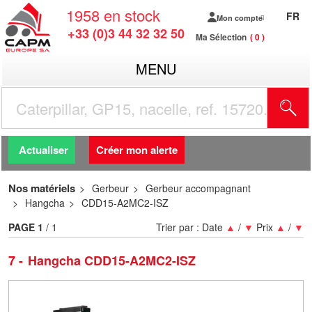
1958
en stock
FR
Mon compte
+33 (0)3 44 32 32 50
Ma Sélection
0
MENU
R
Actualiser
Créer mon alerte
Nos matériels
Gerbeur
Gerbeur accompagnant
Hangcha
CDD15-A2MC2-ISZ
PAGE
1
/ 1
Trier par :
Date
▲
/
▼
Prix
▲
/
▼
7
Hangcha CDD15-A2MC2-ISZ