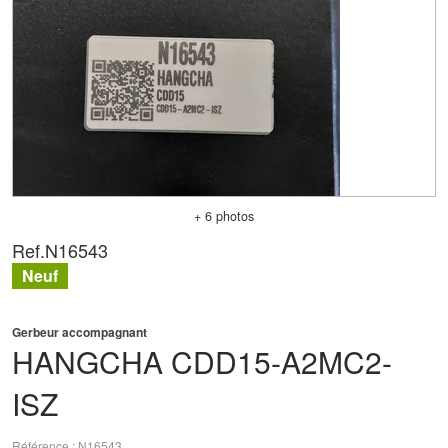
+ 6 photos
Ref.
N16543
Neuf
Gerbeur accompagnant
HANGCHA
CDD15-A2MC2-
ISZ
Référence
N16543