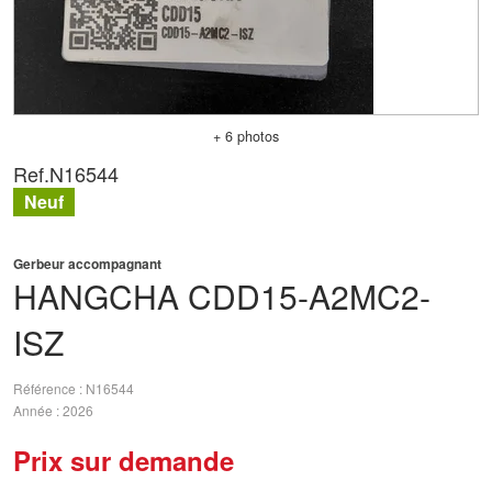
+ 6 photos
Ref.
N16544
Neuf
Gerbeur accompagnant
HANGCHA
CDD15-A2MC2-
ISZ
Référence
N16544
Année
2026
Prix sur demande