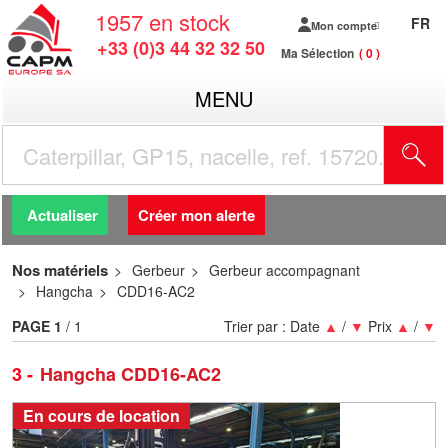
1957
en stock
FR
Mon compte
+33 (0)3 44 32 32 50
Ma Sélection
0
MENU
R
Actualiser
Créer mon alerte
Nos matériels
Gerbeur
Gerbeur accompagnant
Hangcha
CDD16-AC2
PAGE
1
/ 1
Trier par :
Date
▲
/
▼
Prix
▲
/
▼
3
Hangcha CDD16-AC2
En cours de location