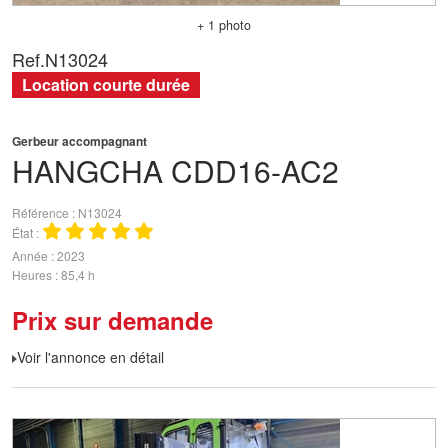
+ 1 photo
Ref.
N13024
Location courte durée
Gerbeur accompagnant
HANGCHA
CDD16-AC2
Référence
N13024
État
Année
2023
Heures
85,4 h
Prix sur demande
Voir l'annonce en détail