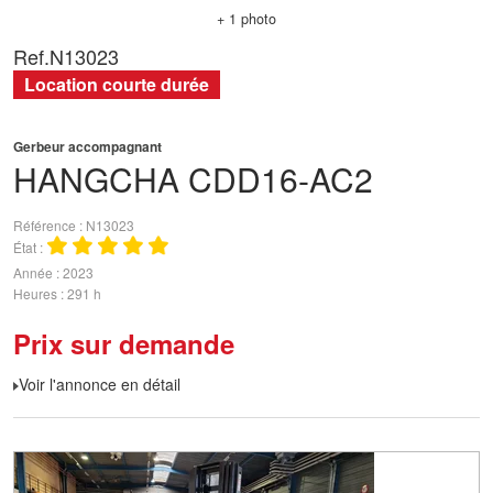
+ 1 photo
Ref.
N13023
Location courte durée
Gerbeur accompagnant
HANGCHA
CDD16-AC2
Référence
N13023
État
Année
2023
Heures
291 h
Prix sur demande
Voir l'annonce en détail