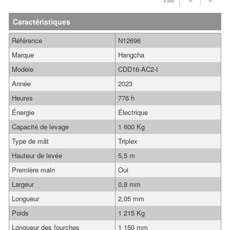
Caractéristiques
Référence
N12696
Marque
Hangcha
Modèle
CDD16-AC2-I
Année
2023
Heures
776 h
Énergie
Électrique
Capacité de levage
1 600 Kg
Type de mât
Triplex
Hauteur de levée
5,5 m
Première main
Oui
Largeur
0,8 mm
Longueur
2,05 mm
Poids
1 215 Kg
Longueur des fourches
1 150 mm