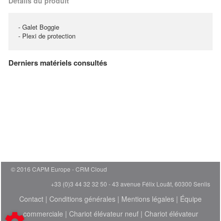
Details du produit
- Galet Boggie
- Plexi de protection
Derniers matériels consultés
© 2016 CAPM Europe
CRM Cloud
+33 (0)3 44 32 32 50 - 43 avenue Félix Louât, 60300 Senlis
Contact
|
Conditions générales
|
Mentions légales
|
Équipe
commerciale
|
Chariot élévateur neuf
|
Chariot élévateur