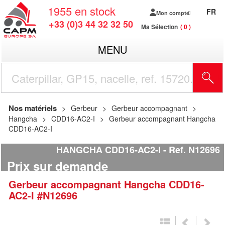
1955
en stock
FR
Mon compte
+33 (0)3 44 32 32 50
Ma Sélection
0
MENU
R
Nos matériels
Gerbeur
Gerbeur accompagnant
Hangcha
CDD16-AC2-I
Gerbeur accompagnant Hangcha
CDD16-AC2-I
HANGCHA CDD16-AC2-I
Ref.
N12696
Prix sur demande
Gerbeur accompagnant
Hangcha
CDD16-
AC2-I
#N12696