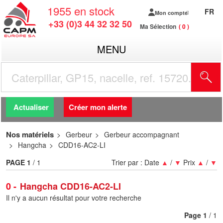
1955
en stock
FR
Mon compte
+33 (0)3 44 32 32 50
Ma Sélection
0
MENU
R
Actualiser
Créer mon alerte
Nos matériels
Gerbeur
Gerbeur accompagnant
Hangcha
CDD16-AC2-LI
PAGE
1
/ 1
Trier par :
Date
▲
/
▼
Prix
▲
/
▼
0
Hangcha CDD16-AC2-LI
Il n'y a aucun résultat pour votre recherche
Page
1
/ 1