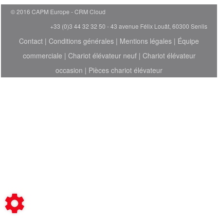
© 2016 CAPM Europe
CRM Cloud
+33 (0)3 44 32 32 50 - 43 avenue Félix Louât, 60300 Senlis
Contact
|
Conditions générales
|
Mentions légales
|
Équipe
commerciale
|
Chariot élévateur neuf
|
Chariot élévateur
occasion
|
Pièces chariot élévateur