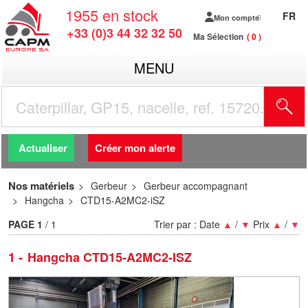
1955
en stock
FR
Mon compte
+33 (0)3 44 32 32 50
Ma Sélection
0
MENU
R
Actualiser
Créer mon alerte
Nos matériels
Gerbeur
Gerbeur accompagnant
Hangcha
CTD15-A2MC2-iSZ
PAGE
1
/ 1
Trier par :
Date
▲
/
▼
Prix
▲
/
▼
1
Hangcha CTD15-A2MC2-ISZ