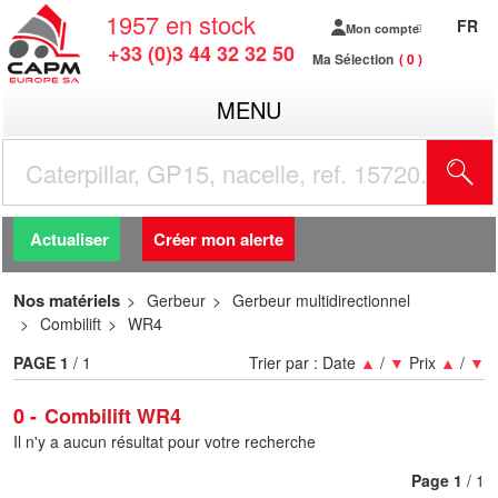
1957
en stock
FR
Mon compte
+33 (0)3 44 32 32 50
Ma Sélection
0
MENU
R
Actualiser
Créer mon alerte
Nos matériels
Gerbeur
Gerbeur multidirectionnel
Combilift
WR4
PAGE
1
/ 1
Trier par :
Date
▲
/
▼
Prix
▲
/
▼
0
Combilift WR4
Il n'y a aucun résultat pour votre recherche
Page
1
/ 1