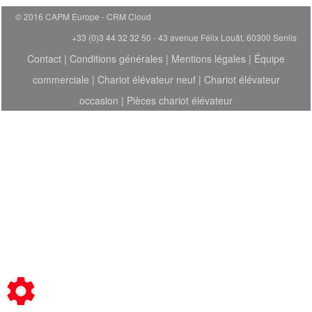
© 2016 CAPM Europe
CRM Cloud
+33 (0)3 44 32 32 50 - 43 avenue Félix Louât, 60300 Senlis
Contact
|
Conditions générales
|
Mentions légales
|
Équipe
commerciale
|
Chariot élévateur neuf
|
Chariot élévateur
occasion
|
Pièces chariot élévateur