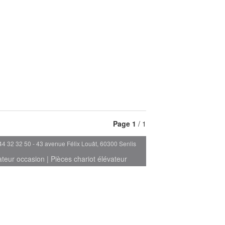
Page
1
/ 1
44 32 32 50 - 43 avenue Félix Louât, 60300 Senlis
ateur occasion
|
Pièces chariot élévateur