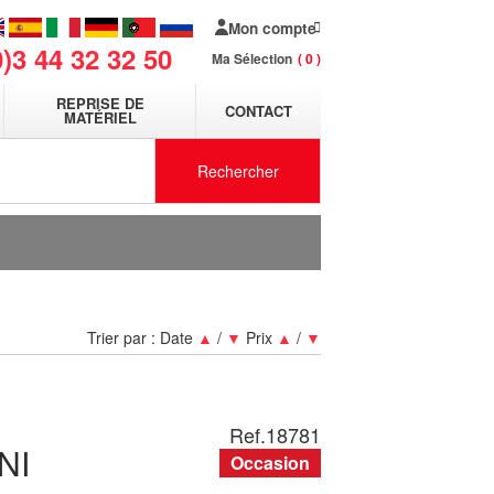
Mon compte
0)3 44 32 32 50
Ma Sélection
0
REPRISE DE
CONTACT
MATÉRIEL
Rechercher
Trier par :
Date
▲
/
▼
Prix
▲
/
▼
Ref.
18781
NI
Occasion