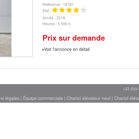
Référence
18781
État
Année
2018
Heures
5 906 h
Prix sur demande
Voir l'annonce en détail
+33 (0)3 
ns légales
|
Équipe commerciale
|
Chariot élévateur neuf
|
Chariot élév