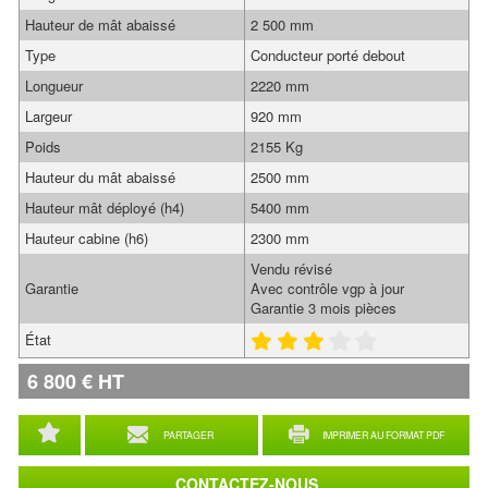
Hauteur de mât abaissé
2 500 mm
Type
Conducteur porté debout
Longueur
2220 mm
Largeur
920 mm
Poids
2155 Kg
Hauteur du mât abaissé
2500 mm
Hauteur mât déployé (h4)
5400 mm
Hauteur cabine (h6)
2300 mm
Vendu révisé
Garantie
Avec contrôle vgp à jour
Garantie 3 mois pièces
État
6 800
€
HT
PARTAGER
IMPRIMER AU FORMAT PDF
CONTACTEZ-NOUS