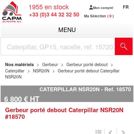
1955
en stock
FR
Mon compte
+33 (0)3 44 32 32 50
Ma Sélection
0
MENU
R
Nos matériels
Gerbeur
Gerbeur porté debout
Caterpillar
NSR20N
Gerbeur porté debout Caterpillar
NSR20N
CATERPILLAR NSR20N
Ref.
18570
6 800
€
HT
Gerbeur porté debout
Caterpillar
NSR20N
#18570