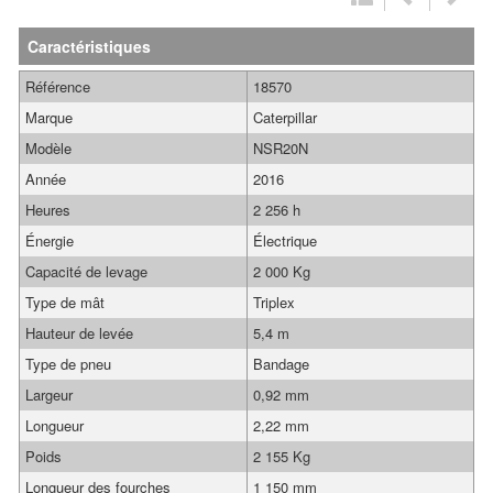
Caractéristiques
Référence
18570
Marque
Caterpillar
Modèle
NSR20N
Année
2016
Heures
2 256 h
Énergie
Électrique
Capacité de levage
2 000 Kg
Type de mât
Triplex
Hauteur de levée
5,4 m
Type de pneu
Bandage
Largeur
0,92 mm
Longueur
2,22 mm
Poids
2 155 Kg
Longueur des fourches
1 150 mm