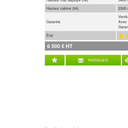
Hauteur cabine (h6)
2300
Vendu
Garantie
Avec 
Garan
État
6 500
€
HT
PARTAGER