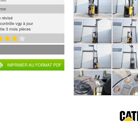
 mm
 révisé
contrôle vgp à jour
tie 3 mois pièces
IMPRIMER AU FORMAT PDF