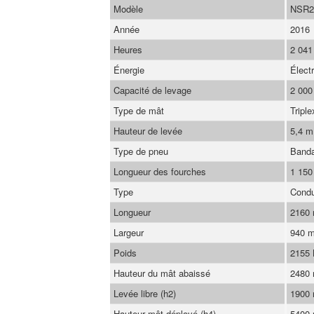
Modèle
NSR2
Année
2016
Heures
2 041
Énergie
Élect
Capacité de levage
2 000
Type de mât
Triple
Hauteur de levée
5,4 m
Type de pneu
Band
Longueur des fourches
1 15
Type
Condu
Longueur
2160
Largeur
940 
Poids
2155
Hauteur du mât abaissé
2480
Levée libre (h2)
1900
Hauteur mât déployé (h4)
5400