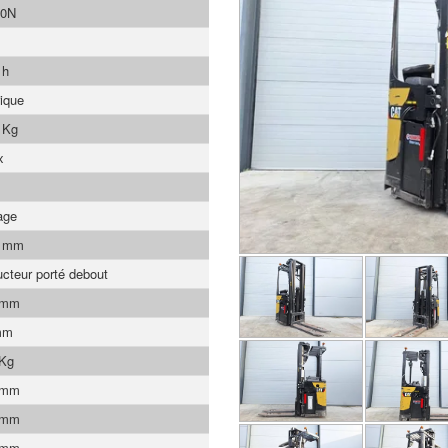
0N
 h
rique
 Kg
x
age
0 mm
cteur porté debout
 mm
mm
 Kg
 mm
 mm
 mm