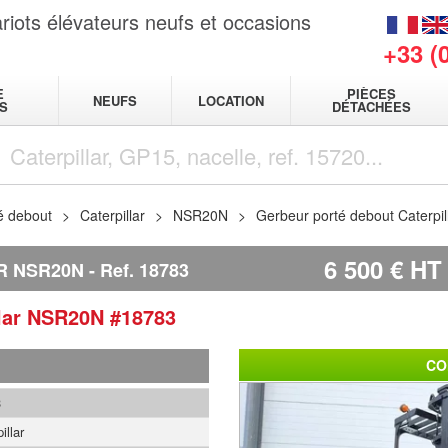
riots élévateurs neufs et occasions
+33 (
E
PIÈCES
NEUFS
LOCATION
S
DÉTACHÉES
é debout
Caterpillar
NSR20N
Gerbeur porté debout Caterpi
6 500
€
HT
R NSR20N
Ref.
18783
lar
NSR20N
#18783
CO
3
illar