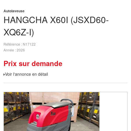
Autolaveuse
HANGCHA
X60I (JSXD60-
XQ6Z-I)
Référence
N17122
Année
2026
Prix sur demande
Voir l'annonce en détail