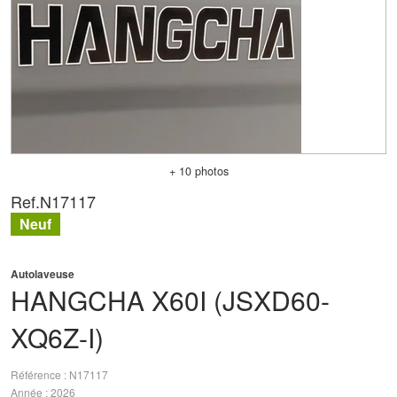
+ 10 photos
Ref.
N17117
Neuf
Autolaveuse
HANGCHA
X60I (JSXD60-
XQ6Z-I)
Référence
N17117
Année
2026