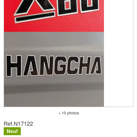
+ 10 photos
Ref.
N17122
Neuf