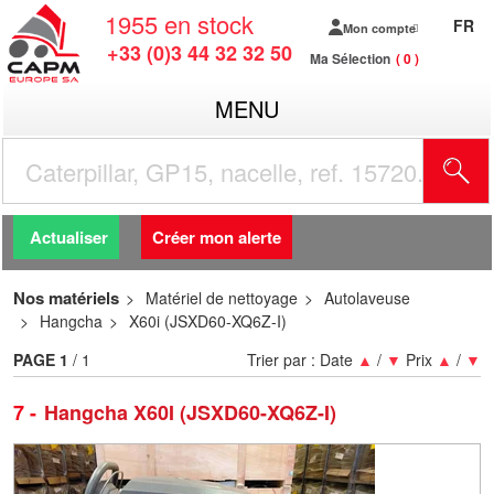
1955
en stock
FR
Mon compte
+33 (0)3 44 32 32 50
Ma Sélection
0
MENU
R
Actualiser
Créer mon alerte
Nos matériels
Matériel de nettoyage
Autolaveuse
Hangcha
X60i (JSXD60-XQ6Z-I)
PAGE
1
/ 1
Trier par :
Date
▲
/
▼
Prix
▲
/
▼
7
Hangcha X60I (JSXD60-XQ6Z-I)