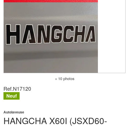
+ 10 photos
Ref.
N17120
Neuf
Autolaveuse
HANGCHA
X60I (JSXD60-