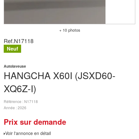
+ 10 photos
Ref.
N17118
Neuf
Autolaveuse
HANGCHA
X60I (JSXD60-
XQ6Z-I)
Référence
N17118
Année
2026
Prix sur demande
Voir l'annonce en détail