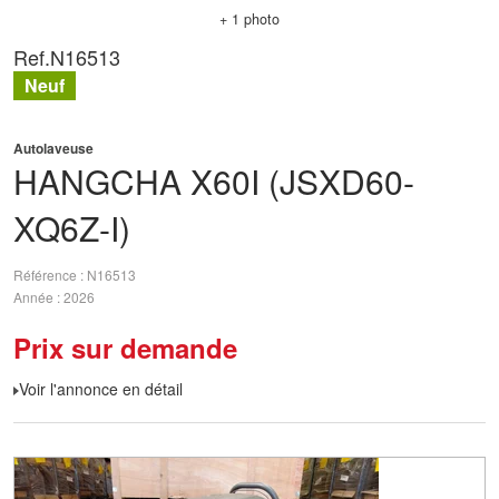
+ 1 photo
Ref.
N16513
Neuf
Autolaveuse
HANGCHA
X60I (JSXD60-
XQ6Z-I)
Référence
N16513
Année
2026
Prix sur demande
Voir l'annonce en détail