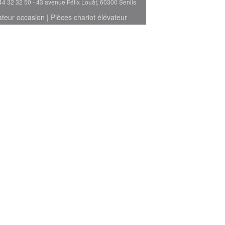
44 32 32 50 - 43 avenue Félix Louât, 60300 Senlis
ateur occasion
|
Pièces chariot élévateur