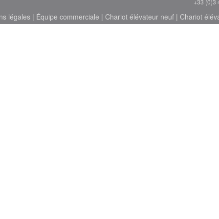
+33 (0)3 
ns légales
|
Équipe commerciale
|
Chariot élévateur neuf
|
Chariot élév