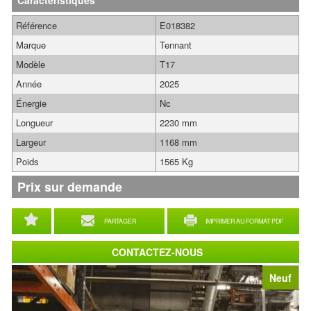
Caractéristiques
Référence
E018382
Marque
Tennant
Modèle
T17
Année
2025
Énergie
Nc
Longueur
2230 mm
Largeur
1168 mm
Poids
1565 Kg
Prix sur demande
PARTAGER
IMPRIMER AU FORMAT PDF
CONTACTEZ-NOUS
Neuf