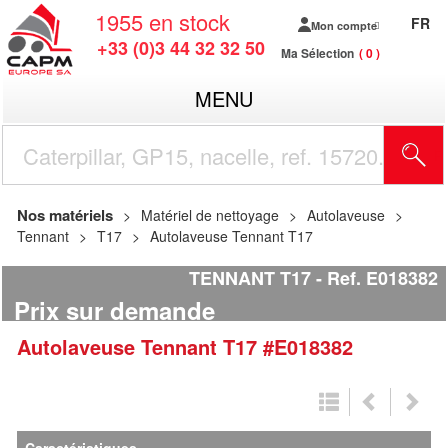
1955
en stock
FR
Mon compte
+33 (0)3 44 32 32 50
Ma Sélection
0
MENU
R
Nos matériels
Matériel de nettoyage
Autolaveuse
Tennant
T17
Autolaveuse Tennant T17
TENNANT T17
Ref.
E018382
Prix sur demande
Autolaveuse
Tennant
T17
#E018382