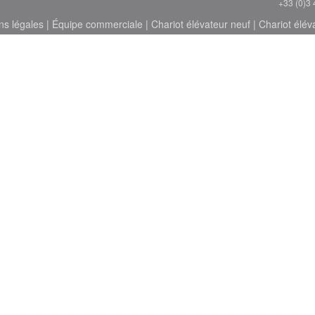
+33 (0)3 
ns légales
|
Équipe commerciale
|
Chariot élévateur neuf
|
Chariot élév