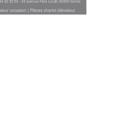
44 32 32 50 - 43 avenue Félix Louât, 60300 Senlis
ateur occasion
|
Pièces chariot élévateur