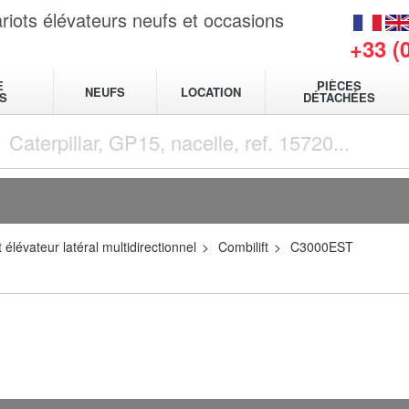
riots élévateurs neufs et occasions
+33 (
E
PIÈCES
NEUFS
LOCATION
S
DÉTACHÉES
 élévateur latéral multidirectionnel
Combilift
C3000EST