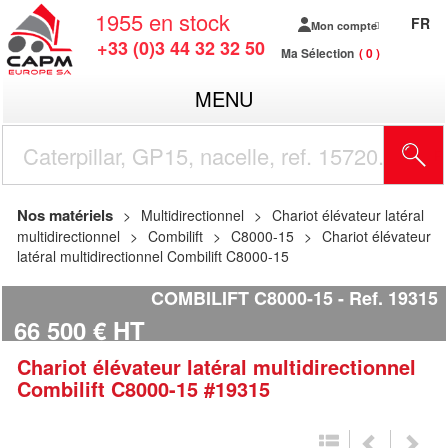
1955
en stock
FR
Mon compte
+33 (0)3 44 32 32 50
Ma Sélection
0
MENU
R
Nos matériels
Multidirectionnel
Chariot élévateur latéral
multidirectionnel
Combilift
C8000-15
Chariot élévateur
latéral multidirectionnel Combilift C8000-15
COMBILIFT C8000-15
Ref.
19315
66 500
€
HT
Chariot élévateur latéral multidirectionnel
Combilift
C8000-15
#19315