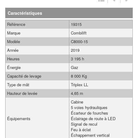
Caractéristiques
Référence
19315
Marque
Combilift
Modèle
C8000-15
Année
2019
Heures
3 195 h
Énergie
Gaz
Capacité de levage
8 000 Kg
Type de mât
Triplex LL
Hauteur de levée
4,65 m
Cabine
5 voies hydrauliques
Écarteur de fourches
Équipements
Éclairage de route à LED
Signal de recul
Feu à éclat
Échappement vertical