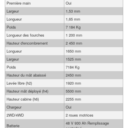
Première main
Oui
Largeur
1,53 mm
Longueur
1,65 mm
Poids
7 184 Kg
Longueur des fourches
1 200 mm
Hauteur d'encombrement
2 450 mm
Longueur
1650 mm
Largeur
1525 mm
Poids
7184 Kg
Hauteur du mât abaissé
2450 mm
Levée libre (h2)
1920 mm
Hauteur mât déployé (h4)
5500 mm
Hauteur cabine (h6)
2255 mm
Chargeur
Oui
2WD/4WD
2 roues motrices
48 V 930 Ah Remplissage
Batterie