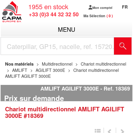
1955
en stock
FR
Mon compte
+33 (0)3 44 32 32 50
Ma Sélection
0
MENU
R
Nos matériels
Multidirectionnel
Chariot multidirectionnel
AMLIFT
AGILIFT 3000E
Chariot multidirectionnel
AMLIFT AGILIFT 3000E
AMLIFT AGILIFT 3000E
Ref.
18369
Prix sur demande
Chariot multidirectionnel
AMLIFT
AGILIFT
3000E
#18369