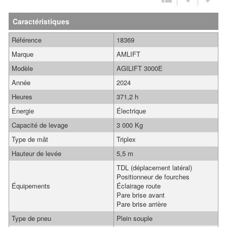
Caractéristiques
Référence
18369
Marque
AMLIFT
Modèle
AGILIFT 3000E
Année
2024
Heures
371,2 h
Énergie
Électrique
Capacité de levage
3 000 Kg
Type de mât
Triplex
Hauteur de levée
5,5 m
TDL (déplacement latéral)
Positionneur de fourches
Équipements
Éclairage route
Pare brise avant
Pare brise arrière
Type de pneu
Plein souple