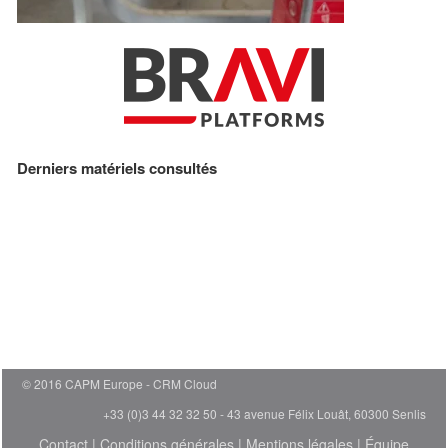
Derniers matériels consultés
© 2016 CAPM Europe
CRM Cloud
+33 (0)3 44 32 32 50 - 43 avenue Félix Louât, 60300 Senlis
Contact
|
Conditions générales
|
Mentions légales
|
Équipe